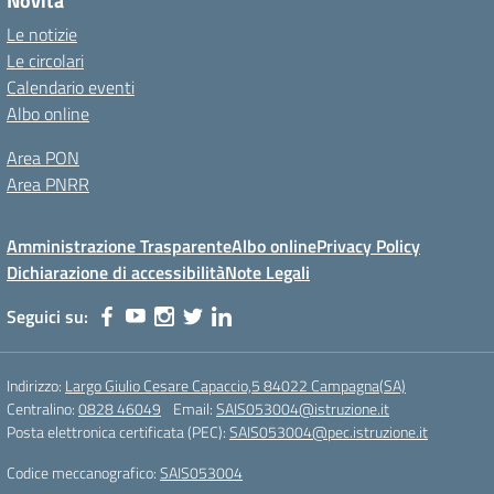
Novità
Le notizie
Le circolari
Calendario eventi
Albo online
Area PON
Area PNRR
Amministrazione Trasparente
Albo online
Privacy Policy
Dichiarazione di accessibilità
Note Legali
Seguici su:
Indirizzo:
Largo Giulio Cesare Capaccio,5 84022 Campagna(SA)
Centralino:
0828 46049
Email:
SAIS053004@istruzione.it
Posta elettronica certificata (PEC):
SAIS053004@pec.istruzione.it
Codice meccanografico:
SAIS053004