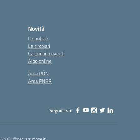
Novità
Le notizie
Le circolari
Calendario eventi
Albo online
Area PON
Area PNRR
Seguici su:
53004@pec.istruzione.it