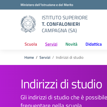
Vai ai contenuti
Vai al menu di navigazione
Vai al footer
Ministero dell'Istruzione e del Merito
ISTITUTO SUPERIORE
T. CONFALONIERI
CAMPAGNA (SA)
Scuola
Servizi
Novità
Didattica
Home
Servizi
Indirizzi di studio
Indirizzi di studio
Gli indirizzi di studio che è possibil
frequentare nella scuola