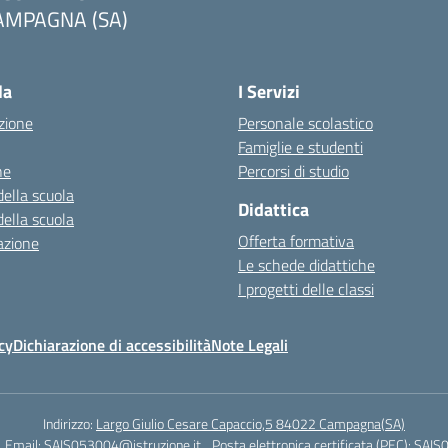
AMPAGNA (SA)
la
I Servizi
zione
Personale scolastico
Famiglie e studenti
ne
Percorsi di studio
della scuola
Didattica
della scuola
Offerta formativa
azione
Le schede didattiche
I progetti delle classi
cy
Dichiarazione di accessibilità
Note Legali
Indirizzo:
Largo Giulio Cesare Capaccio,5 84022 Campagna(SA)
Email:
SAIS053004@istruzione.it
Posta elettronica certificata (PEC):
SAIS0