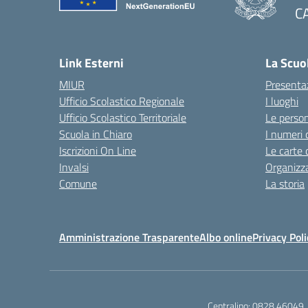
C
Link Esterni
La Scuo
MIUR
Presenta
Ufficio Scolastico Regionale
I luoghi
Ufficio Scolastico Territoriale
Le perso
Scuola in Chiaro
I numeri 
Iscrizioni On Line
Le carte 
Invalsi
Organizz
Comune
La storia
Amministrazione Trasparente
Albo online
Privacy Poli
Centralino:
0828 46049