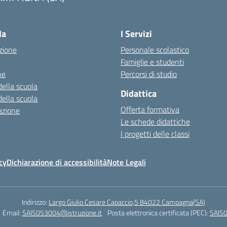
la
I Servizi
zione
Personale scolastico
Famiglie e studenti
ne
Percorsi di studio
della scuola
Didattica
della scuola
Offerta formativa
azione
Le schede didattiche
I progetti delle classi
cy
Dichiarazione di accessibilità
Note Legali
Indirizzo:
Largo Giulio Cesare Capaccio,5 84022 Campagna(SA)
Email:
SAIS053004@istruzione.it
Posta elettronica certificata (PEC):
SAIS0