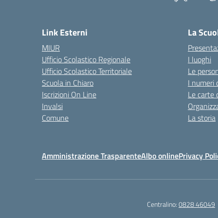
Link Esterni
La Scuo
MIUR
Presenta
Ufficio Scolastico Regionale
I luoghi
Ufficio Scolastico Territoriale
Le perso
Scuola in Chiaro
I numeri 
Iscrizioni On Line
Le carte 
Invalsi
Organizz
Comune
La storia
Amministrazione Trasparente
Albo online
Privacy Poli
Centralino:
0828 46049