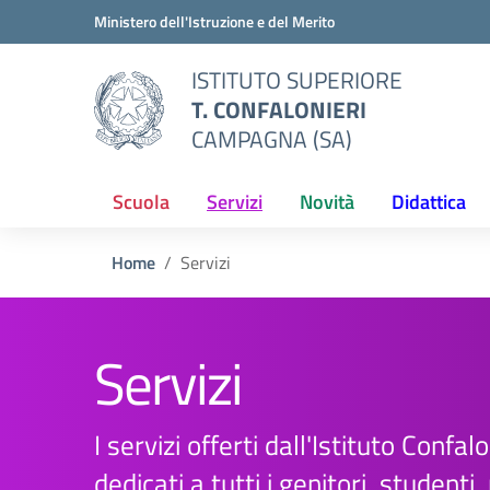
Vai ai contenuti
Vai al menu di navigazione
Vai al footer
Ministero dell'Istruzione e del Merito
ISTITUTO SUPERIORE
T. CONFALONIERI
CAMPAGNA (SA)
Scuola
Servizi
Novità
Didattica
Home
Servizi
Servizi
I servizi offerti dall'Istituto Confal
dedicati a tutti i genitori, studenti