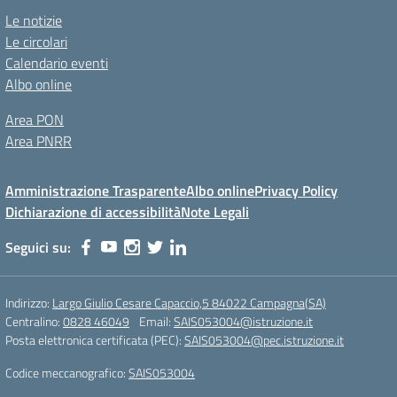
Le notizie
Le circolari
Calendario eventi
Albo online
Area PON
Area PNRR
Amministrazione Trasparente
Albo online
Privacy Policy
Dichiarazione di accessibilità
Note Legali
Seguici su:
Indirizzo:
Largo Giulio Cesare Capaccio,5 84022 Campagna(SA)
Centralino:
0828 46049
Email:
SAIS053004@istruzione.it
Posta elettronica certificata (PEC):
SAIS053004@pec.istruzione.it
Codice meccanografico:
SAIS053004