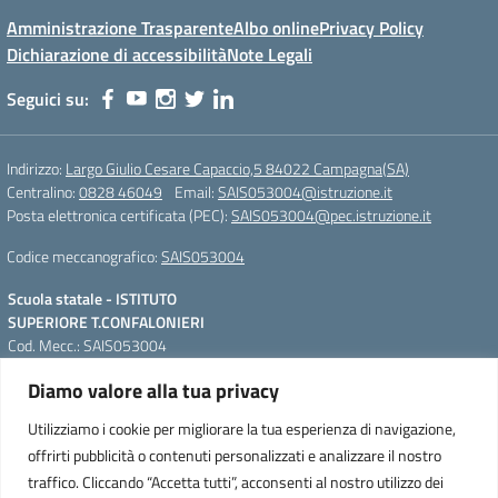
Amministrazione Trasparente
Albo online
Privacy Policy
Dichiarazione di accessibilità
Note Legali
Seguici su:
Indirizzo:
Largo Giulio Cesare Capaccio,5 84022 Campagna(SA)
Centralino:
0828 46049
Email:
SAIS053004@istruzione.it
Posta elettronica certificata (PEC):
SAIS053004@pec.istruzione.it
Codice meccanografico:
SAIS053004
Scuola statale - ISTITUTO
SUPERIORE T.CONFALONIERI
Cod. Mecc.: SAIS053004
Largo Giulio Cesare Capaccio,5
Diamo valore alla tua privacy
84022 Campagna(SA)
QR Code per accedere alla
Tel. Segreteria: +39 0828 46049;
WebApp
Utilizziamo i cookie per migliorare la tua esperienza di navigazione,
IPSIAM: +39 0828 46664 Fax. +39
offrirti pubblicità o contenuti personalizzati e analizzare il nostro
0828 46228
traffico. Cliccando “Accetta tutti”, acconsenti al nostro utilizzo dei
e-mail: SAIS053004@istruzione.it