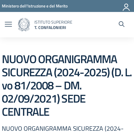
Vai ai contenuti
Vai al menu di navigazione
Vai al footer
Ministero dell'Istruzione e del Merito
ISTITUTO SUPERIORE
T. CONFALONIERI
NUOVO ORGANIGRAMMA
SICUREZZA (2024-2025) (D. L.
vo 81/2008 – DM.
02/09/2021) SEDE
CENTRALE
NUOVO ORGANIGRAMMA SICUREZZA (2024-