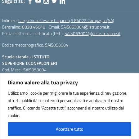
Seguici su:
Indirizzo:
Largo Giulio Cesare Capaccio,5 84022 Campagna(SA)
Centralino:
0828 46049
Email:
SAIS053004@istruzione.it
Posta elettronica certificata (PEC):
SAIS053004@pec.istruzione.it
Codice meccanografico:
SAIS053004
Scuola statale - ISTITUTO
SUPERIORE T.CONFALONIERI
Cod. Mecc.: SAIS053004
Largo Giulio Cesare Capaccio,5
Diamo valore alla tua privacy
84022 Campagna(SA)
QR Code per accedere alla
Tel. Segreteria: +39 0828 46049;
WebApp
Utilizziamo i cookie per migliorare la tua esperienza di navigazione,
IPSIAM: +39 0828 46664 Fax. +39
offrirti pubblicità o contenuti personalizzati e analizzare il nostro
0828 46228
traffico. Cliccando “Accetta tutti”, acconsenti al nostro utilizzo dei
e-mail: SAIS053004@istruzione.it
cookie.
pec: SAIS053004@pec.istruzione.it
Accettare tutto
Concept & Design by Designers Italia