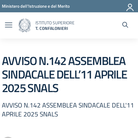
Vai ai contenuti
Vai al menu di navigazione
Vai al footer
Ministero dell'Istruzione e del Merito
ISTITUTO SUPERIORE
T. CONFALONIERI
AVVISO N.142 ASSEMBLEA
SINDACALE DELL’11 APRILE
2025 SNALS
AVVISO N.142 ASSEMBLEA SINDACALE DELL'11
APRILE 2025 SNALS