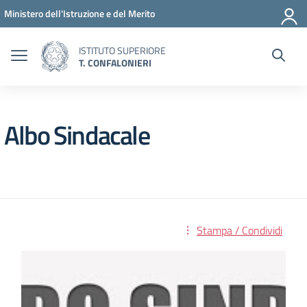
Vai ai contenuti
Vai al menu di navigazione
Vai al footer
Ministero dell'Istruzione e del Merito
ISTITUTO SUPERIORE
T. CONFALONIERI
Albo Sindacale
Stampa / Condividi