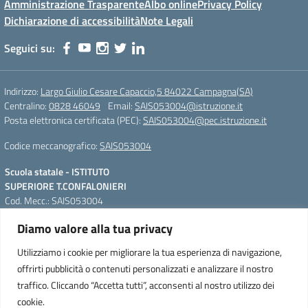
Amministrazione Trasparente
Albo online
Privacy Policy
Dichiarazione di accessibilità
Note Legali
Seguici su:
Indirizzo:
Largo Giulio Cesare Capaccio,5 84022 Campagna(SA)
Centralino:
0828 46049
Email:
SAIS053004@istruzione.it
Posta elettronica certificata (PEC):
SAIS053004@pec.istruzione.it
Codice meccanografico:
SAIS053004
Scuola statale - ISTITUTO
SUPERIORE T.CONFALONIERI
Cod. Mecc.: SAIS053004
Largo Giulio Cesare Capaccio,5
Diamo valore alla tua privacy
84022 Campagna(SA)
QR Code per accedere alla
Tel. Segreteria: +39 0828 46049;
WebApp
Utilizziamo i cookie per migliorare la tua esperienza di navigazione,
IPSIAM: +39 0828 46664 Fax. +39
offrirti pubblicità o contenuti personalizzati e analizzare il nostro
0828 46228
traffico. Cliccando “Accetta tutti”, acconsenti al nostro utilizzo dei
e-mail: SAIS053004@istruzione.it
cookie.
pec: SAIS053004@pec.istruzione.it