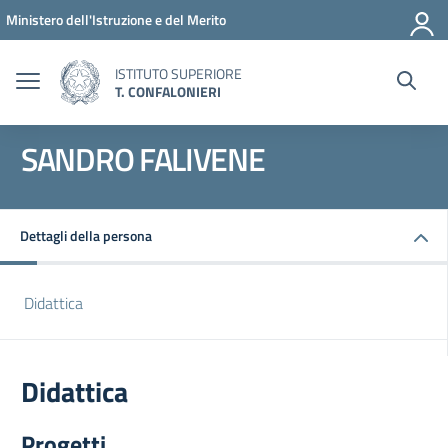
Vai ai contenuti
Vai al menu di navigazione
Vai al footer
Ministero dell'Istruzione e del Merito
ISTITUTO SUPERIORE
T. CONFALONIERI
SANDRO FALIVENE
Dettagli della persona
Didattica
Didattica
Progetti