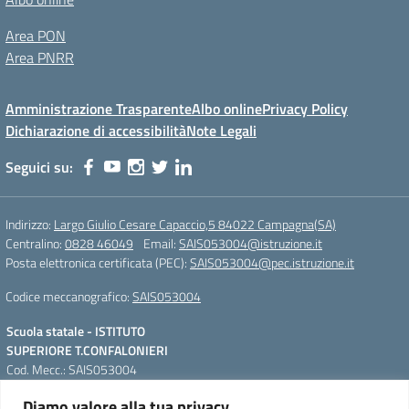
Area PON
Area PNRR
Amministrazione Trasparente
Albo online
Privacy Policy
Dichiarazione di accessibilità
Note Legali
Seguici su:
Indirizzo:
Largo Giulio Cesare Capaccio,5 84022 Campagna(SA)
Centralino:
0828 46049
Email:
SAIS053004@istruzione.it
Posta elettronica certificata (PEC):
SAIS053004@pec.istruzione.it
Codice meccanografico:
SAIS053004
Scuola statale - ISTITUTO
SUPERIORE T.CONFALONIERI
Cod. Mecc.: SAIS053004
Largo Giulio Cesare Capaccio,5
Diamo valore alla tua privacy
84022 Campagna(SA)