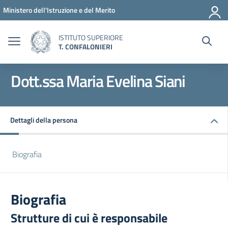
Vai ai contenuti
Vai al menu di navigazione
Vai al footer
Ministero dell'Istruzione e del Merito
ISTITUTO SUPERIORE
T. CONFALONIERI
Dott.ssa Maria Evelina Siani
Dettagli della persona
Biografia
Biografia
Strutture di cui è responsabile