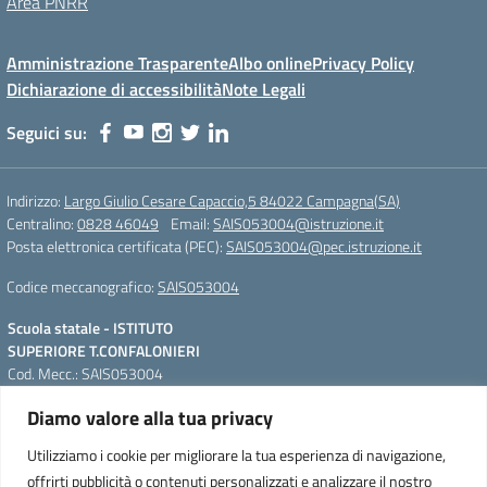
Area PNRR
Amministrazione Trasparente
Albo online
Privacy Policy
Dichiarazione di accessibilità
Note Legali
Seguici su:
Indirizzo:
Largo Giulio Cesare Capaccio,5 84022 Campagna(SA)
Centralino:
0828 46049
Email:
SAIS053004@istruzione.it
Posta elettronica certificata (PEC):
SAIS053004@pec.istruzione.it
Codice meccanografico:
SAIS053004
Scuola statale - ISTITUTO
SUPERIORE T.CONFALONIERI
Cod. Mecc.: SAIS053004
Largo Giulio Cesare Capaccio,5
Diamo valore alla tua privacy
84022 Campagna(SA)
QR Code per accedere alla
Tel. Segreteria: +39 0828 46049;
WebApp
Utilizziamo i cookie per migliorare la tua esperienza di navigazione,
IPSIAM: +39 0828 46664 Fax. +39
offrirti pubblicità o contenuti personalizzati e analizzare il nostro