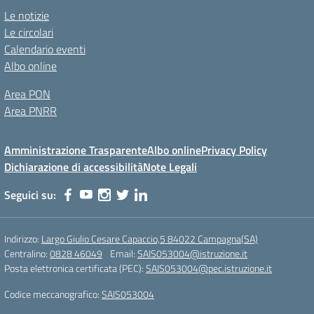
Le notizie
Le circolari
Calendario eventi
Albo online
Area PON
Area PNRR
Amministrazione Trasparente
Albo online
Privacy Policy
Dichiarazione di accessibilità
Note Legali
Seguici su:
Indirizzo:
Largo Giulio Cesare Capaccio,5 84022 Campagna(SA)
Centralino:
0828 46049
Email:
SAIS053004@istruzione.it
Posta elettronica certificata (PEC):
SAIS053004@pec.istruzione.it
Codice meccanografico:
SAIS053004