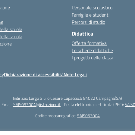
zione
Personale scolastico
Famiglie e studenti
ne
Percorsi di studio
della scuola
Didattica
della scuola
Offerta formativa
azione
Le schede didattiche
I progetti delle classi
cy
Dichiarazione di accessibilità
Note Legali
Indirizzo:
Largo Giulio Cesare Capaccio,5 84022 Campagna(SA)
Email:
SAIS053004@istruzione.it
Posta elettronica certificata (PEC):
SAIS0
Codice meccanografico:
SAIS053004