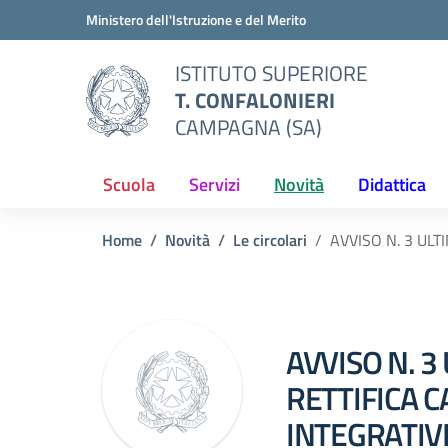
Vai ai contenuti
Vai al menu di navigazione
Vai al footer
Ministero dell'Istruzione e del Merito
ISTITUTO SUPERIORE
T. CONFALONIERI
CAMPAGNA (SA)
Scuola
Servizi
Novità
Didattica
Home
Novità
Le circolari
AVVISO N. 3 ULT
AVVISO N. 3
RETTIFICA 
INTEGRATIVI 