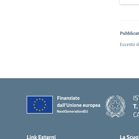
Pubblicat
Eccetto d
I
T
C
Link Esterni
La Scuo