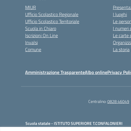
MIUR
Presenta
Ufficio Scolastico Regionale
I luoghi
Ufficio Scolastico Territoriale
Le perso
Scuola in Chiaro
I numeri 
Iscrizioni On Line
Le carte 
Invalsi
Organizz
Comune
La storia
Amministrazione Trasparente
Albo online
Privacy Poli
Centralino:
0828 46049
Scuola statale - ISTITUTO SUPERIORE T.CONFALONIERI
Cod. Mecc.: SAIS053004