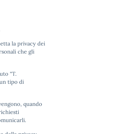
etta la privacy dei
rsonali che gli
uto “T.
un tipo di
avvengono, quando
richiesti
omunicarli.