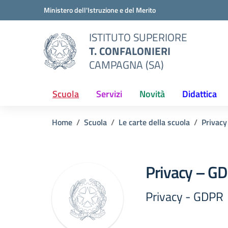
Vai ai contenuti
Vai al menu di navigazione
Vai al footer
Ministero dell'Istruzione e del Merito
ISTITUTO SUPERIORE
T. CONFALONIERI
CAMPAGNA (SA)
Scuola
Servizi
Novità
Didattica
Home
Scuola
Le carte della scuola
Privacy
Privacy – G
Privacy - GDPR