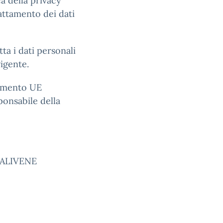
a della privacy
trattamento dei dati
ta i dati personali
vigente.
lamento UE
ponsabile della
FALIVENE