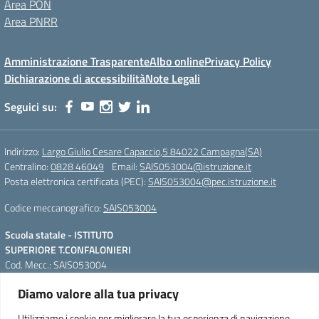
Area PON
Area PNRR
Amministrazione Trasparente
Albo online
Privacy Policy
Dichiarazione di accessibilità
Note Legali
Seguici su:
Indirizzo:
Largo Giulio Cesare Capaccio,5 84022 Campagna(SA)
Centralino:
0828 46049
Email:
SAIS053004@istruzione.it
Posta elettronica certificata (PEC):
SAIS053004@pec.istruzione.it
Codice meccanografico:
SAIS053004
Scuola statale - ISTITUTO
SUPERIORE T.CONFALONIERI
Cod. Mecc.: SAIS053004
Largo Giulio Cesare Capaccio,5
Diamo valore alla tua privacy
84022 Campagna(SA)
QR Code per accedere alla
Tel. Segreteria: +39 0828 46049;
WebApp
Utilizziamo i cookie per migliorare la tua esperienza di navigazione,