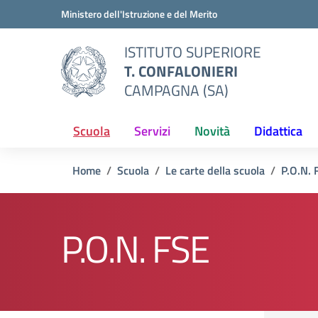
Vai ai contenuti
Vai al menu di navigazione
Vai al footer
Ministero dell'Istruzione e del Merito
ISTITUTO SUPERIORE
T. CONFALONIERI
CAMPAGNA (SA)
Scuola
Servizi
Novità
Didattica
Home
Scuola
Le carte della scuola
P.O.N. 
P.O.N. FSE