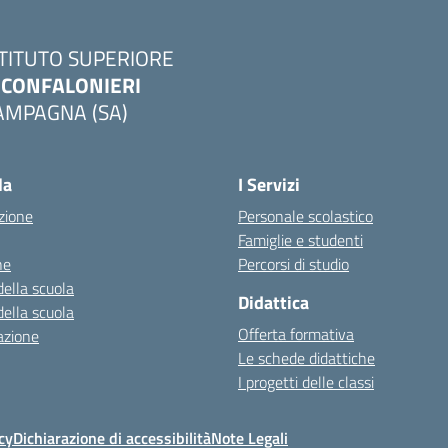
STITUTO SUPERIORE
. CONFALONIERI
AMPAGNA (SA)
la
I Servizi
zione
Personale scolastico
Famiglie e studenti
ne
Percorsi di studio
della scuola
Didattica
della scuola
Offerta formativa
azione
Le schede didattiche
I progetti delle classi
cy
Dichiarazione di accessibilità
Note Legali