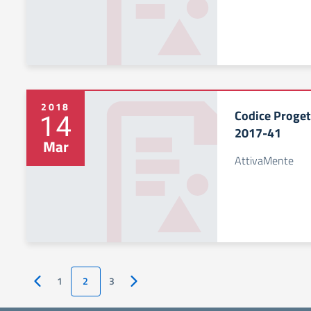
2018
Codice Proge
14
2017-41
Mar
AttivaMente
1
2
3
Pagina precedente
Pagina successiva