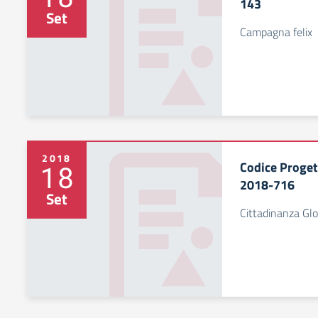
143
Set
Campagna felix
2018
Codice Proge
18
2018-716
Set
Cittadinanza Gl