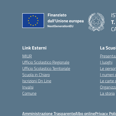
I
T
C
Link Esterni
La Scuo
MIUR
Presenta
Ufficio Scolastico Regionale
I luoghi
Ufficio Scolastico Territoriale
Le perso
Scuola in Chiaro
I numeri 
Iscrizioni On Line
Le carte 
Invalsi
Organizz
Comune
La storia
Amministrazione Trasparente
Albo online
Privacy Poli