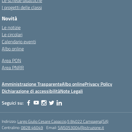
Le schede didattiche
I progetti delle classi
Novità
Le notizie
Le circolari
Calendario eventi
Albo online
Area PON
Area PNRR
Amministrazione Trasparente
Albo online
Privacy Policy
Dichiarazione di accessibilità
Note Legali
Seguici su:
Indirizzo:
Largo Giulio Cesare Capaccio,5 84022 Campagna(SA)
Centralino:
0828 46049
Email:
SAIS053004@istruzione.it