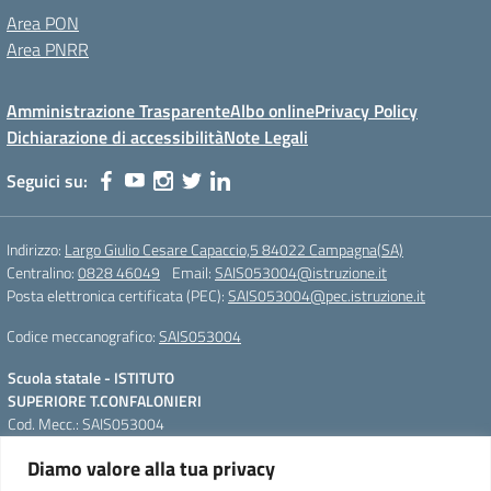
Area PON
Area PNRR
Amministrazione Trasparente
Albo online
Privacy Policy
Dichiarazione di accessibilità
Note Legali
Seguici su:
Indirizzo:
Largo Giulio Cesare Capaccio,5 84022 Campagna(SA)
Centralino:
0828 46049
Email:
SAIS053004@istruzione.it
Posta elettronica certificata (PEC):
SAIS053004@pec.istruzione.it
Codice meccanografico:
SAIS053004
Scuola statale - ISTITUTO
SUPERIORE T.CONFALONIERI
Cod. Mecc.: SAIS053004
Largo Giulio Cesare Capaccio,5
Diamo valore alla tua privacy
84022 Campagna(SA)
QR Code per accedere alla