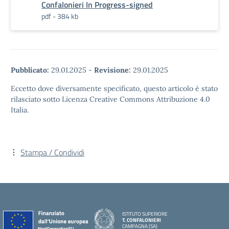
Confalonieri In Progress-signed
pdf - 384 kb
Pubblicato:
29.01.2025
-
Revisione:
29.01.2025
Eccetto dove diversamente specificato, questo articolo è stato
rilasciato sotto Licenza Creative Commons Attribuzione 4.0
Italia.
Stampa / Condividi
ISTITUTO SUPERIORE
T. CONFALONIERI
CAMPAGNA (SA)