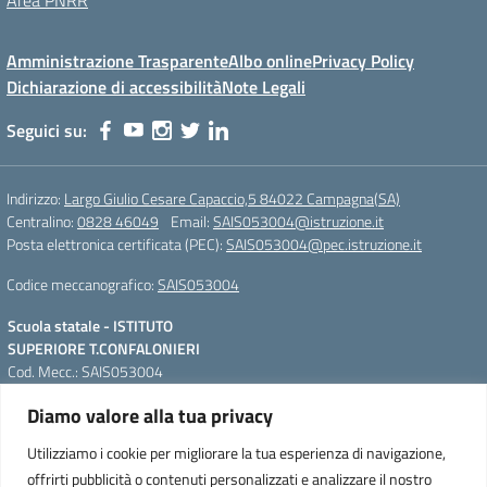
Area PNRR
Amministrazione Trasparente
Albo online
Privacy Policy
Dichiarazione di accessibilità
Note Legali
Seguici su:
Indirizzo:
Largo Giulio Cesare Capaccio,5 84022 Campagna(SA)
Centralino:
0828 46049
Email:
SAIS053004@istruzione.it
Posta elettronica certificata (PEC):
SAIS053004@pec.istruzione.it
Codice meccanografico:
SAIS053004
Scuola statale - ISTITUTO
SUPERIORE T.CONFALONIERI
Cod. Mecc.: SAIS053004
Largo Giulio Cesare Capaccio,5
Diamo valore alla tua privacy
84022 Campagna(SA)
QR Code per accedere alla
Tel. Segreteria: +39 0828 46049;
WebApp
Utilizziamo i cookie per migliorare la tua esperienza di navigazione,
IPSIAM: +39 0828 46664 Fax. +39
offrirti pubblicità o contenuti personalizzati e analizzare il nostro
0828 46228