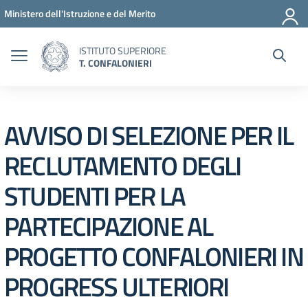
Vai ai contenuti
Vai al menu di navigazione
Vai al footer
Ministero dell'Istruzione e del Merito
ISTITUTO SUPERIORE
T. CONFALONIERI
AVVISO DI SELEZIONE PER IL
RECLUTAMENTO DEGLI
STUDENTI PER LA
PARTECIPAZIONE AL
PROGETTO CONFALONIERI IN
PROGRESS ULTERIORI